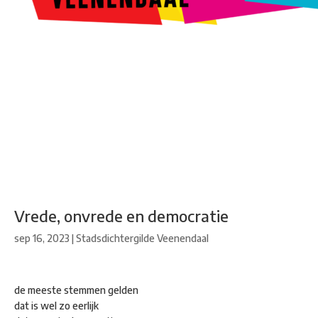
Kunstroute
Cultureel Café
Theater bij de Buren
Beeldend
Veenendaal
Park Klassiek
Gedichten op Muren
Stadsdichtersgilde
Kunstfestival
Cultuurfeest
Agenda
Organisatie en contact
Vrede, onvrede en democratie
sep 16, 2023
|
Stadsdichtergilde Veenendaal
de meeste stemmen gelden
dat is wel zo eerlijk