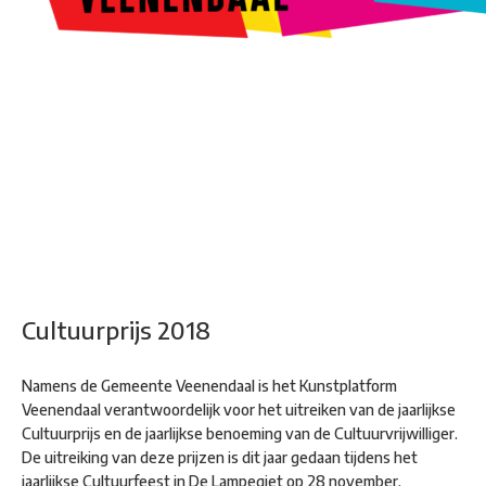
Kunstroute
Cultureel Café
Theater bij de Buren
Beeldend
Veenendaal
Park Klassiek
Gedichten op Muren
Stadsdichtersgilde
Kunstfestival
Cultuurfeest
Agenda
Organisatie en contact
Cultuurprijs 2018
Namens de Gemeente Veenendaal is het Kunstplatform
Veenendaal verantwoordelijk voor het uitreiken van de jaarlijkse
Cultuurprijs en de jaarlijkse benoeming van de Cultuurvrijwilliger.
De uitreiking van deze prijzen is dit jaar gedaan tijdens het
jaarlijkse Cultuurfeest in De Lampegiet op 28 november.