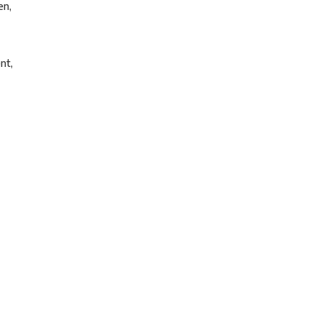
en,
nt,