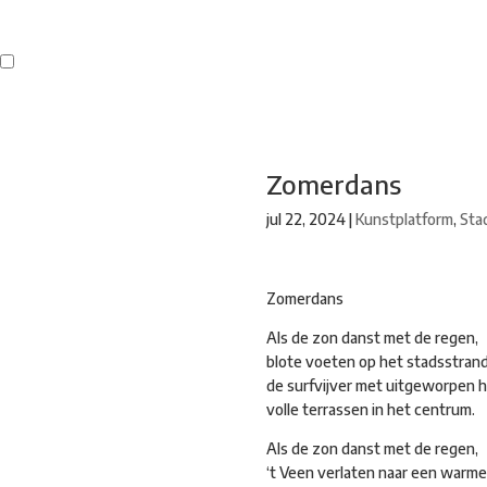
Buren
Beeldend Veenendaal
Park Klassiek
Gedichten op Muren
St
Zomerdans
jul 22, 2024
|
Kunstplatform
,
Sta
Zomerdans
Als de zon danst met de regen,
blote voeten op het stadsstrand
de surfvijver met uitgeworpen h
volle terrassen in het centrum.
Als de zon danst met de regen,
‘t Veen verlaten naar een warme