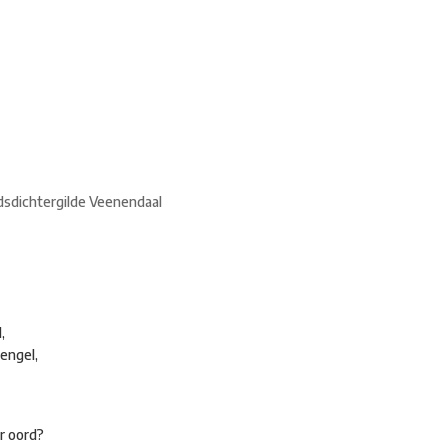
adsdichtersgilde
Kunstfestival
Cultuurfeest
Agenda
Organisatie
dsdichtergilde Veenendaal
,
engel,
r oord?