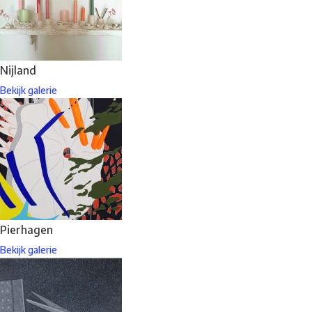
Nijland
Bekijk galerie
Pierhagen
Bekijk galerie