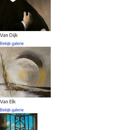
Van Dijk
Bekijk galerie
Van Elk
Bekijk galerie