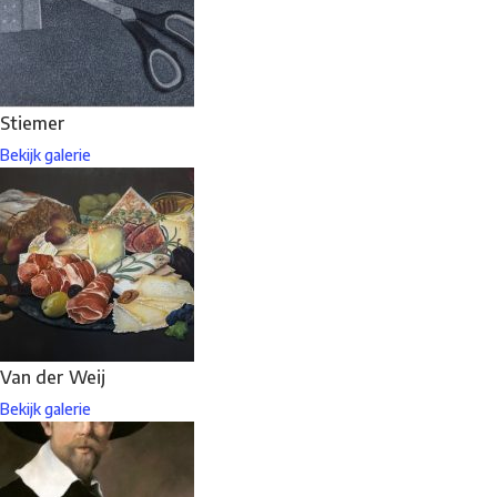
Stiemer
Bekijk galerie
Van der Weij
Bekijk galerie