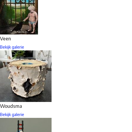
Veen
Bekijk galerie
Woudsma
Bekijk galerie