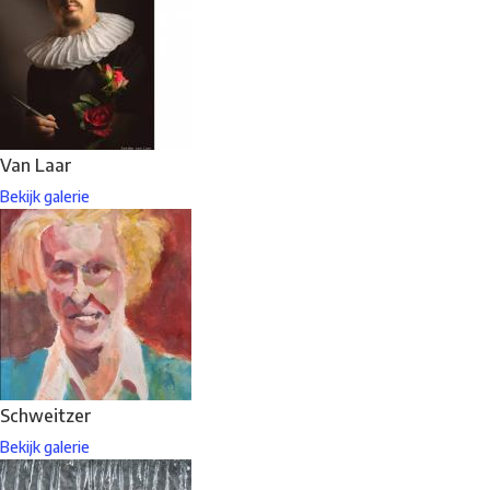
Van Laar
Bekijk galerie
Schweitzer
Bekijk galerie