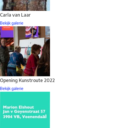
Carla van Laar
Bekijk galerie
Opening Kunstroute 2022
Bekijk galerie