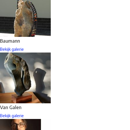
Baumann
Bekijk galerie
Van Galen
Bekijk galerie