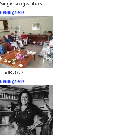
Singersongwriters
Bekijk galerie
TbdB2022
Bekijk galerie