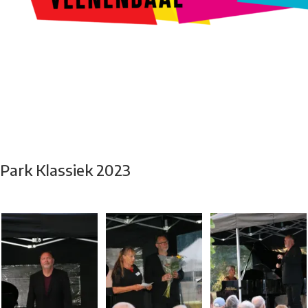
Kunstroute
Cultureel Café
Theater bij de Buren
Beeldend
Veenendaal
Park Klassiek
Gedichten op Muren
Stadsdichtersgilde
Kunstfestival
Cultuurfeest
Agenda
Organisatie en contact
Park Klassiek 2023