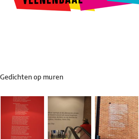
Kunstroute
Cultureel Café
Theater bij de Buren
Beeldend
Veenendaal
Park Klassiek
Gedichten op Muren
Stadsdichtersgilde
Kunstfestival
Cultuurfeest
Agenda
Organisatie en contact
Gedichten op muren