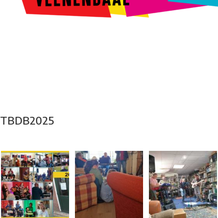
Kunstroute
Cultureel Café
Theater bij de Buren
Beeldend
Veenendaal
Park Klassiek
Gedichten op Muren
Stadsdichtersgilde
Kunstfestival
Cultuurfeest
Agenda
Organisatie en contact
TBDB2025