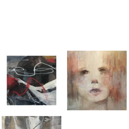
adsdichtersgilde
Kunstfestival
Cultuurfeest
Agenda
Organisatie