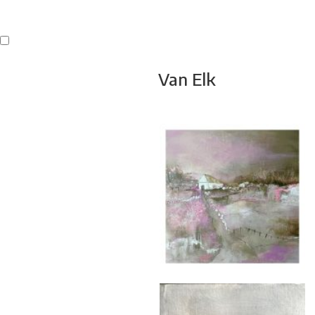
Buren
Beeldend Veenendaal
Park Klassiek
Gedichten op Muren
St
Van Elk