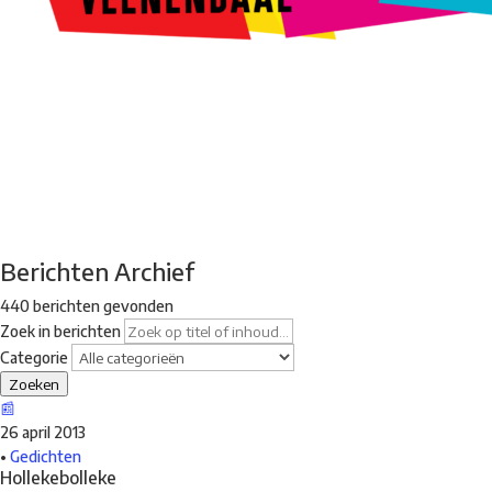
Kunstroute
Cultureel Café
Theater bij de Buren
Beeldend
Veenendaal
Park Klassiek
Gedichten op Muren
Stadsdichtersgilde
Kunstfestival
Cultuurfeest
Agenda
Organisatie en contact
Berichten Archief
440 berichten gevonden
Zoek in berichten
Categorie
Zoeken
📰
26 april 2013
•
Gedichten
Hollekebolleke