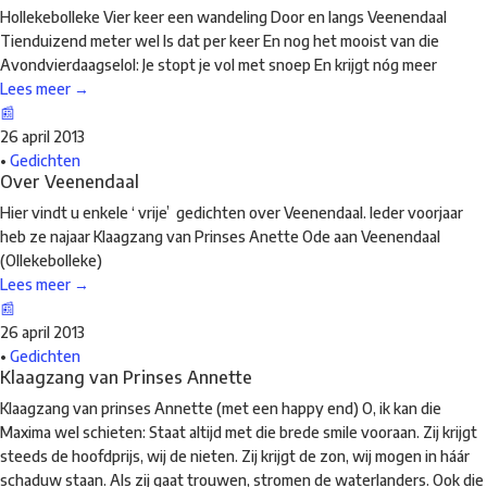
Hollekebolleke Vier keer een wandeling Door en langs Veenendaal
Tienduizend meter wel Is dat per keer En nog het mooist van die
Avondvierdaagselol: Je stopt je vol met snoep En krijgt nóg meer
Lees meer →
📰
26 april 2013
•
Gedichten
Over Veenendaal
Hier vindt u enkele ‘ vrije’ gedichten over Veenendaal. Ieder voorjaar
heb ze najaar Klaagzang van Prinses Anette Ode aan Veenendaal
(Ollekebolleke)
Lees meer →
📰
26 april 2013
•
Gedichten
Klaagzang van Prinses Annette
Klaagzang van prinses Annette (met een happy end) O, ik kan die
Maxima wel schieten: Staat altijd met die brede smile vooraan. Zij krijgt
steeds de hoofdprijs, wij de nieten. Zij krijgt de zon, wij mogen in háár
schaduw staan. Als zij gaat trouwen, stromen de waterlanders. Ook die