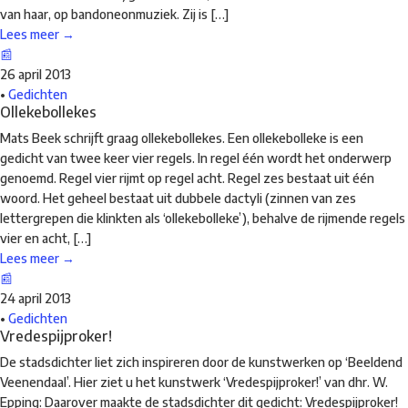
van haar, op bandoneonmuziek. Zij is […]
Lees meer →
📰
26 april 2013
•
Gedichten
Ollekebollekes
Mats Beek schrijft graag ollekebollekes. Een ollekebolleke is een
gedicht van twee keer vier regels. In regel één wordt het onderwerp
genoemd. Regel vier rijmt op regel acht. Regel zes bestaat uit één
woord. Het geheel bestaat uit dubbele dactyli (zinnen van zes
lettergrepen die klinkten als ‘ollekebolleke’), behalve de rijmende regels
vier en acht, […]
Lees meer →
📰
24 april 2013
•
Gedichten
Vredespijproker!
De stadsdichter liet zich inspireren door de kunstwerken op ‘Beeldend
Veenendaal’. Hier ziet u het kunstwerk ‘Vredespijproker!’ van dhr. W.
Epping: Daarover maakte de stadsdichter dit gedicht: Vredespijproker!