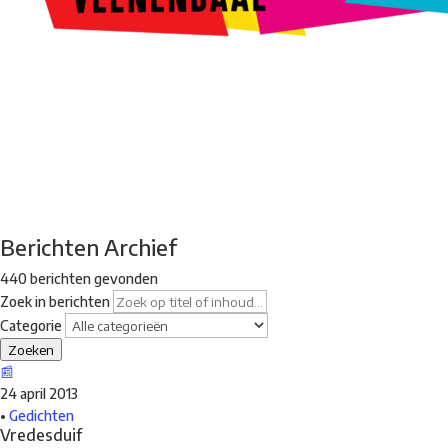
Kunstroute
Cultureel Café
Theater bij de Buren
Beeldend
Veenendaal
Park Klassiek
Gedichten op Muren
Stadsdichtersgilde
Kunstfestival
Cultuurfeest
Agenda
Organisatie en contact
Berichten Archief
440 berichten gevonden
Zoek in berichten
Categorie
Zoeken
📰
24 april 2013
•
Gedichten
Vredesduif