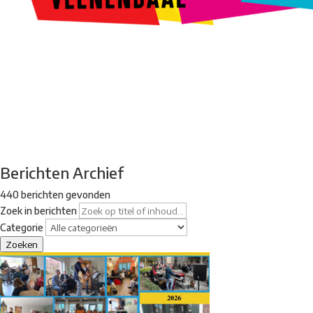
Kunstroute
Cultureel Café
Theater bij de Buren
Beeldend
Veenendaal
Park Klassiek
Gedichten op Muren
Stadsdichtersgilde
Kunstfestival
Cultuurfeest
Agenda
Organisatie en contact
Berichten Archief
440 berichten gevonden
Zoek in berichten
Categorie
Zoeken