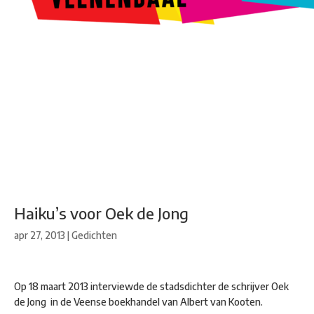
Kunstroute
Cultureel Café
Theater bij de Buren
Beeldend
Veenendaal
Park Klassiek
Gedichten op Muren
Stadsdichtersgilde
Kunstfestival
Cultuurfeest
Agenda
Organisatie en contact
Haiku’s voor Oek de Jong
apr 27, 2013
|
Gedichten
Op 18 maart 2013 interviewde de stadsdichter de schrijver Oek
de Jong in de Veense boekhandel van Albert van Kooten.