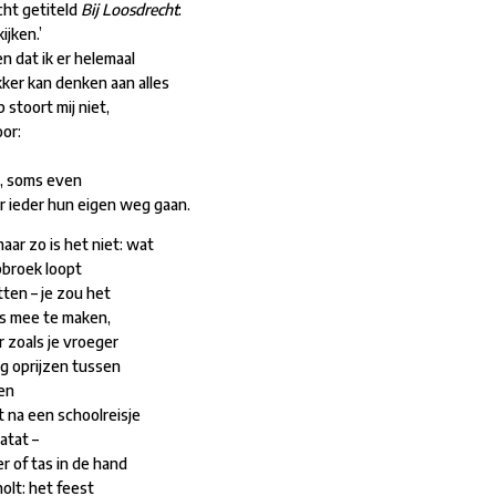
cht getiteld
Bij Loosdrecht
:
ijken.’
een dat ik er helemaal
kker kan denken aan alles
 stoort mij niet,
oor:
n, soms even
r ieder hun eigen weg gaan.
aar zo is het niet: wat
ibbroek loopt
tten – je zou het
iks mee te maken,
r zoals je vroeger
g oprijzen tussen
en
t na een schoolreisje
patat –
er of tas in de hand
holt: het feest