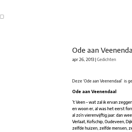
Buren
Beeldend Veenendaal
Park Klassiek
Gedichten op Muren
St
Ode aan Veenenda
apr 26, 2013
|
Gedichten
Deze ‘Ode aan Veenendaal’ is ge
Ode aan Veenendaal
’t Veen – wat zal ik ervan zegge
en woon er, al was het eerst fo
al zo’n vierenvijftig jaar: dan weet
Verlaat, Kofschip, Oudeveen, Dijk
zelfde huizen, zelfde mensen, z