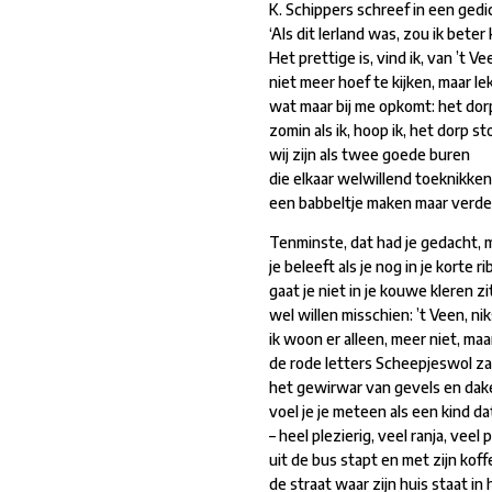
K. Schippers schreef in een gedi
‘Als dit Ierland was, zou ik beter k
Het prettige is, vind ik, van ’t V
niet meer hoef te kijken, maar le
wat maar bij me opkomt: het dorp
zomin als ik, hoop ik, het dorp st
wij zijn als twee goede buren
die elkaar welwillend toeknikke
een babbeltje maken maar verde
Tenminste, dat had je gedacht, m
je beleeft als je nog in je korte r
gaat je niet in je kouwe kleren zi
wel willen misschien: ’t Veen, n
ik woon er alleen, meer niet, maa
de rode letters Scheepjeswol za
het gewirwar van gevels en dak
voel je je meteen als een kind da
– heel plezierig, veel ranja, veel 
uit de bus stapt en met zijn koff
de straat waar zijn huis staat in 