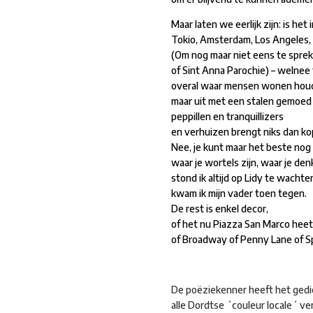
Maar laten we eerlijk zijn: is het
Tokio, Amsterdam, Los Angeles, 
(Om nog maar niet eens te spr
of Sint Anna Parochie) – welnee
overal waar mensen wonen houd 
maar uit met een stalen gemoed 
peppillen en tranquillizers
en verhuizen brengt niks dan ko
Nee, je kunt maar het beste nog
waar je wortels zijn, waar je denk
stond ik altijd op Lidy te wachte
kwam ik mijn vader toen tegen.
De rest is enkel decor,
of het nu Piazza San Marco heet
of Broadway of Penny Lane of Sp
De poëziekenner heeft het gedic
alle Dordtse ´couleur locale´ ve