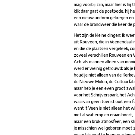
mag voorbij zijn, maar hier is hij t
kijk daar gaat de postbode, hij h
een nieuw uniform gekregen en 
waar de brandweer die keer de p
Het zijn de kleine dingen: ik wee
uit Rouveen, die in Veenendaal i
en die de plaatsen vergeleek, c
zoveel verschillen Rouveen en V
Ach, als mannen alleen van moo
werd er weinig getrouwd: als je
houd je niet alleen van de Kerkew
de Nieuwe Molen, de Cultuurfabr
maar heb je een even groot zwa
voor het Schrijverspark, het Ach
waarvan geen toerist ooit een f
want ’t Veen is niet alleen het 
met al wat erop en eraan hoort,
maar een brok atmosfeer, een kl
je misschien wel geboren moet z
om er blijvend te kunnen ademe