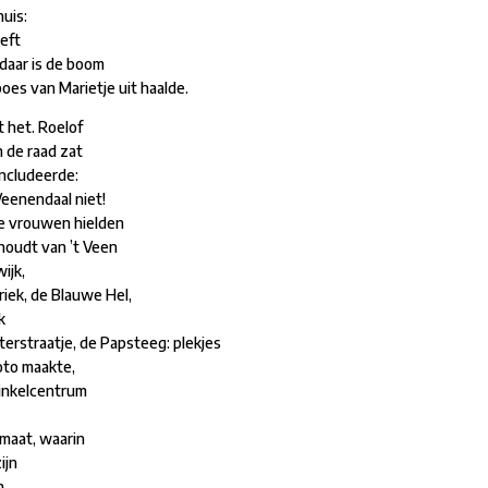
huis:
eeft
daar is de boom
oes van Marietje uit haalde.
t het. Roelof
n de raad zat
oncludeerde:
eenendaal niet!
ie vrouwen hielden
 houdt van ’t Veen
ijk,
iek, de Blauwe Hel,
k
terstraatje, de Papsteeg: plekjes
oto maakte,
winkelcentrum
imaat, waarin
ijn
n.