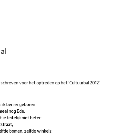
adsdichtersgilde
Kunstfestival
Cultuurfeest
Agenda
Organisatie
al
schreven voor het optreden op het ‘Cultuurbal 2012’.
n: ik ben er geboren
rmeel nog Ede,
 je feitelijk niet beter:
straat,
elfde bomen, zelfde winkels: