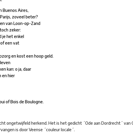
 in Buenos Aires,
Parijs, zoveel beter?
eken van Loon-op-Zand
 toch zeker:
je het enkel
of een vat
pzorg en kost een hoop geld.
 leven
en kan: o ja, daar
n en hier
ui of Bois de Boulogne.
ht ongetwijfeld herkend. Het is het gedicht ´Ode aan Dordrecht´ van 
rvangen is door Veense ´couleur locale´.