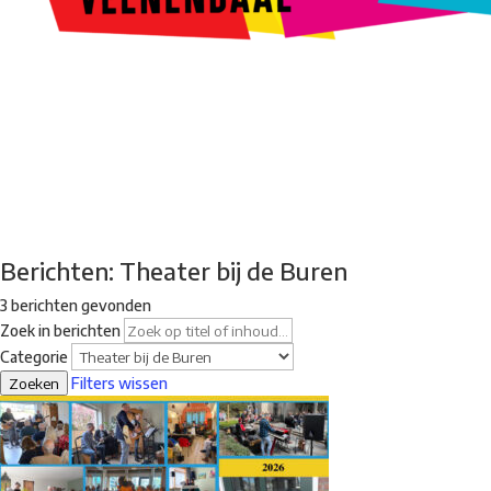
Kunstroute
Cultureel Café
Theater bij de Buren
Beeldend
Veenendaal
Park Klassiek
Gedichten op Muren
Stadsdichtersgilde
Kunstfestival
Cultuurfeest
Agenda
Organisatie en contact
Berichten: Theater bij de Buren
3 berichten gevonden
Zoek in berichten
Categorie
Zoeken
Filters wissen