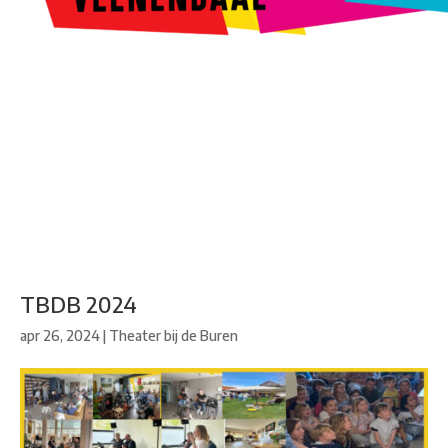
Kunstroute
Cultureel Café
Theater bij de Buren
Beeldend
Veenendaal
Park Klassiek
Gedichten op Muren
Stadsdichtersgilde
Kunstfestival
Cultuurfeest
Agenda
Organisatie en contact
TBDB 2024
apr 26, 2024
|
Theater bij de Buren