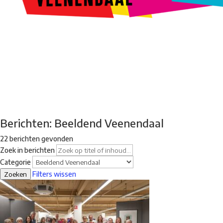
Kunstroute
Cultureel Café
Theater bij de Buren
Beeldend
Veenendaal
Park Klassiek
Gedichten op Muren
Stadsdichtersgilde
Kunstfestival
Cultuurfeest
Agenda
Organisatie en contact
Berichten: Beeldend Veenendaal
22 berichten gevonden
Zoek in berichten
Categorie
Zoeken
Filters wissen