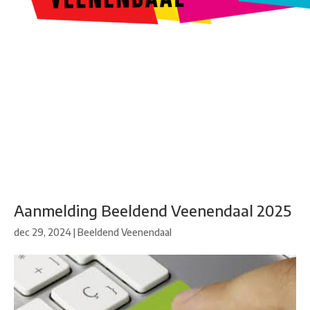
Kunstroute
Cultureel Café
Theater bij de Buren
Beeldend
Veenendaal
Park Klassiek
Gedichten op Muren
Stadsdichtersgilde
Kunstfestival
Cultuurfeest
Agenda
Organisatie en contact
Aanmelding Beeldend Veenendaal 2025
dec 29, 2024
|
Beeldend Veenendaal