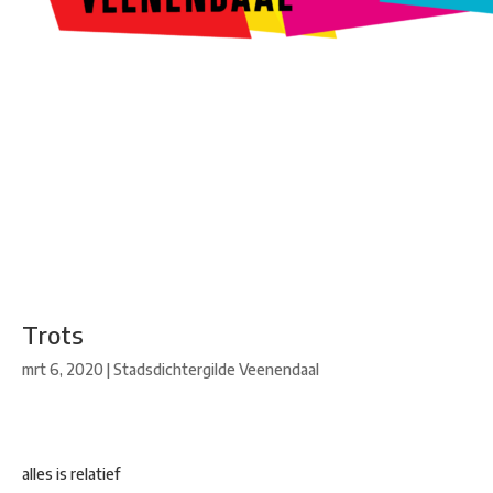
Kunstroute
Cultureel Café
Theater bij de Buren
Beeldend
Veenendaal
Park Klassiek
Gedichten op Muren
Stadsdichtersgilde
Kunstfestival
Cultuurfeest
Agenda
Organisatie en contact
Trots
mrt 6, 2020
|
Stadsdichtergilde Veenendaal
alles is relatief