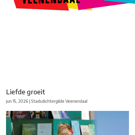
Kunstroute
Cultureel Café
Theater bij de Buren
Beeldend
Veenendaal
Park Klassiek
Gedichten op Muren
Stadsdichtersgilde
Kunstfestival
Cultuurfeest
Agenda
Organisatie en contact
Liefde groeit
jun 15, 2026
|
Stadsdichtergilde Veenendaal