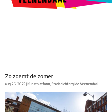
Kunstroute
Cultureel Café
Theater bij de Buren
Beeldend
Veenendaal
Park Klassiek
Gedichten op Muren
Stadsdichtersgilde
Kunstfestival
Cultuurfeest
Agenda
Organisatie en contact
Zo zoemt de zomer
aug 26, 2025
|
Kunstplatform
,
Stadsdichtergilde Veenendaal