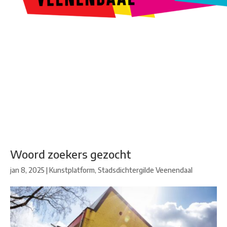
Kunstroute
Cultureel Café
Theater bij de Buren
Beeldend
Veenendaal
Park Klassiek
Gedichten op Muren
Stadsdichtersgilde
Kunstfestival
Cultuurfeest
Agenda
Organisatie en contact
Woord zoekers gezocht
jan 8, 2025
|
Kunstplatform
,
Stadsdichtergilde Veenendaal