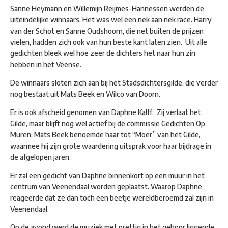
Sanne Heymann en Willemijn Reijmes-Hannessen werden de
uiteindelijke winnaars. Het was wel een nek aan nek race. Harry
van der Schot en Sanne Oudshoorn, die net buiten de prijzen
vielen, hadden zich ook van hun beste kant laten zien. Uit alle
gedichten bleek wel hoe zeer de dichters het naar hun zin
hebben in het Veense.
De winnaars sloten zich aan bij het Stadsdichtersgilde, die verder
nog bestaat uit Mats Beek en Wilco van Doorn.
Er is ook afscheid genomen van Daphne Kalff. Zij verlaat het
Gilde, maar blijft nog wel actief bij de commissie Gedichten Op
Muren. Mats Beek benoemde haar tot “Moer” van het Gilde,
waarmee hij zijn grote waardering uitsprak voor haar bijdrage in
de afgelopen jaren.
Er zal een gedicht van Daphne binnenkort op een muur in het
centrum van Veenendaal worden geplaatst. Waarop Daphne
reageerde dat ze dan toch een beetje wereldberoemd zal zijn in
Veenendaal.
Op de avond werd de muziek met prettig in het gehoor liggende