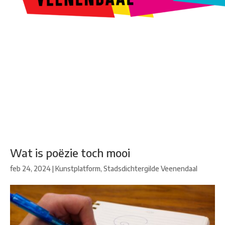
Kunstroute
Cultureel Café
Theater bij de Buren
Beeldend
Veenendaal
Park Klassiek
Gedichten op Muren
Stadsdichtersgilde
Kunstfestival
Cultuurfeest
Agenda
Organisatie en contact
Wat is poëzie toch mooi
feb 24, 2024
|
Kunstplatform
,
Stadsdichtergilde Veenendaal