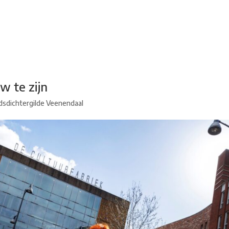
adsdichtersgilde
Kunstfestival
Cultuurfeest
Agenda
Organisatie
w te zijn
dsdichtergilde Veenendaal