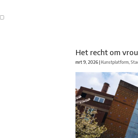
Buren
Beeldend Veenendaal
Park Klassiek
Gedichten op Muren
St
Het recht om vrou
mrt 9, 2026
|
Kunstplatform
,
Sta