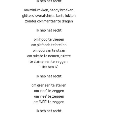
Ik heb het recht
om mini-rokken, baggy broeken,
glitters, sweatshirts, korte lokken
zonder commentaar te dragen
Ik heb het recht
om hoog te vliegen
om plafonds te breken
om vooraan te staan
om ruimte te nemen, ruimte
te claimen en te zeggen:
‘Hier ben ik’
Ik heb het recht
om grenzen te stellen
om ‘nee’ te zeggen
om ‘nee’ te zeggen
om ‘NEE’ te zeggen
Ik héb het recht