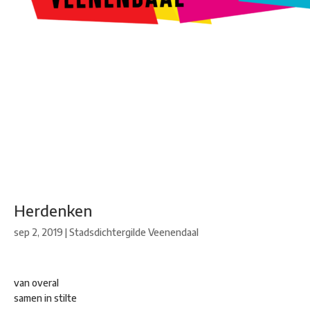
Kunstroute
Cultureel Café
Theater bij de Buren
Beeldend
Veenendaal
Park Klassiek
Gedichten op Muren
Stadsdichtersgilde
Kunstfestival
Cultuurfeest
Agenda
Organisatie en contact
Herdenken
sep 2, 2019
|
Stadsdichtergilde Veenendaal
van overal
samen in stilte