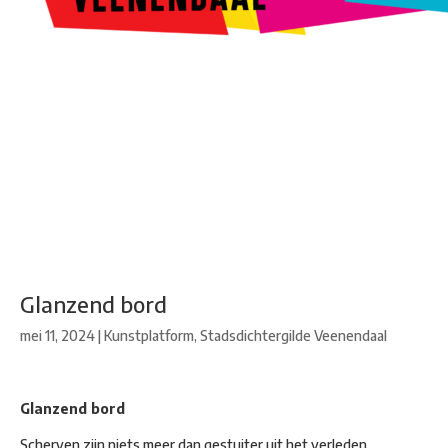
Kunstroute
Cultureel Café
Theater bij de Buren
Beeldend
Veenendaal
Park Klassiek
Gedichten op Muren
Stadsdichtersgilde
Kunstfestival
Cultuurfeest
Agenda
Organisatie en contact
Glanzend bord
mei 11, 2024
|
Kunstplatform
,
Stadsdichtergilde Veenendaal
Glanzend bord
Scherven zijn niets meer dan gestuiter uit het verleden,