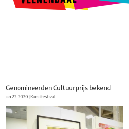
Kunstroute
Cultureel Café
Theater bij de Buren
Beeldend
Veenendaal
Park Klassiek
Gedichten op Muren
Stadsdichtersgilde
Kunstfestival
Cultuurfeest
Agenda
Organisatie en contact
Genomineerden Cultuurprijs bekend
jan 22, 2020
|
Kunstfestival