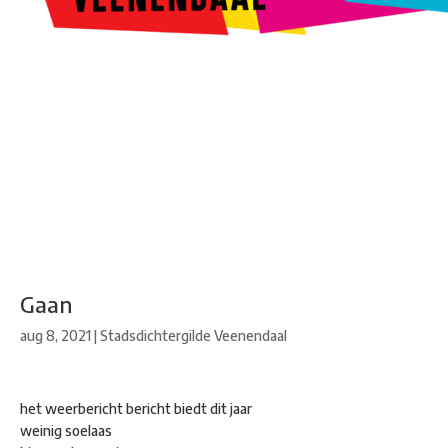
Kunstroute
Cultureel Café
Theater bij de Buren
Beeldend
Veenendaal
Park Klassiek
Gedichten op Muren
Stadsdichtersgilde
Kunstfestival
Cultuurfeest
Agenda
Organisatie en contact
Gaan
aug 8, 2021
|
Stadsdichtergilde Veenendaal
het weerbericht bericht biedt dit jaar
weinig soelaas