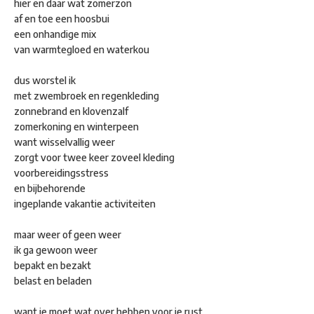
hier en daar wat zomerzon
af en toe een hoosbui
een onhandige mix
van warmtegloed en waterkou
dus worstel ik
met zwembroek en regenkleding
zonnebrand en klovenzalf
zomerkoning en winterpeen
want wisselvallig weer
zorgt voor twee keer zoveel kleding
voorbereidingsstress
en bijbehorende
ingeplande vakantie activiteiten
maar weer of geen weer
ik ga gewoon weer
bepakt en bezakt
belast en beladen
want je moet wat over hebben voor je rust