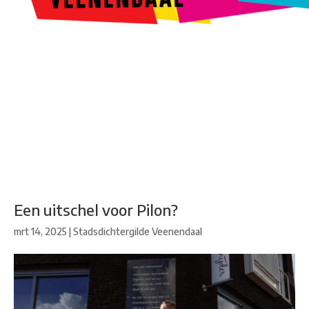
Kunstroute
Cultureel Café
Theater bij de Buren
Beeldend
Veenendaal
Park Klassiek
Gedichten op Muren
Stadsdichtersgilde
Kunstfestival
Cultuurfeest
Agenda
Organisatie en contact
Een uitschel voor Pilon?
mrt 14, 2025
|
Stadsdichtergilde Veenendaal