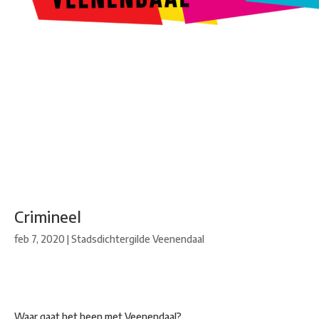
Kunstroute
Cultureel Café
Theater bij de Buren
Beeldend
Veenendaal
Park Klassiek
Gedichten op Muren
Stadsdichtersgilde
Kunstfestival
Cultuurfeest
Agenda
Organisatie en contact
Crimineel
feb 7, 2020
|
Stadsdichtergilde Veenendaal
Waar gaat het heen met Veenendaal?