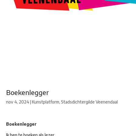
Kunstroute
Cultureel Café
Theater bij de Buren
Beeldend
Veenendaal
Park Klassiek
Gedichten op Muren
Stadsdichtersgilde
Kunstfestival
Cultuurfeest
Agenda
Organisatie en contact
Boekenlegger
nov 4, 2024
|
Kunstplatform
,
Stadsdichtergilde Veenendaal
Boekenlegger
Ik ben te boeken als lezer,