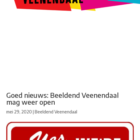
Kunstroute
Cultureel Café
Theater bij de Buren
Beeldend
Veenendaal
Park Klassiek
Gedichten op Muren
Stadsdichtersgilde
Kunstfestival
Cultuurfeest
Agenda
Organisatie en contact
Goed nieuws: Beeldend Veenendaal
mag weer open
mei 29, 2020
|
Beeldend Veenendaal