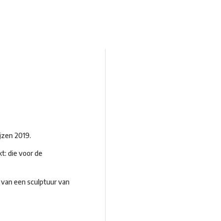
Kunstroute
Cultureel Café
Theater bij de
 en contact
jzen 2019.
t: die voor de
 van een sculptuur van