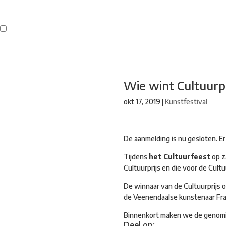
Buren
Beeldend Veenendaal
Park Klassiek
Gedichten op Muren
St
Wie wint Cultuurpr
okt 17, 2019
|
Kunstfestival
De aanmelding is nu gesloten. 
Tijdens
het Cultuurfeest
op z
Cultuurprijs en die voor de Cultuu
De winnaar van de Cultuurprijs 
de Veenendaalse kunstenaar Fr
Binnenkort maken we de genom
Deel op: