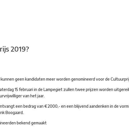
adsdichtersgilde
Kunstfestival
Cultuurfeest
Agenda
Organisatie
ijs 2019?
Er kunnen geen kandidaten meer worden genomineerd voor de Cultuurpri
aterdag 15 februari in de Lampegiet zullen twee prijzen worden uitgereik
rvrijwilliger van het jaar.
ontvangt een bedrag van €2000,- en een blijvend aandenken in de vorm
ank Boogaard.
ineerden bekend gemaakt