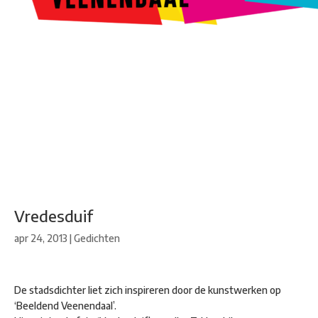
Kunstroute
Cultureel Café
Theater bij de Buren
Beeldend
Veenendaal
Park Klassiek
Gedichten op Muren
Stadsdichtersgilde
Kunstfestival
Cultuurfeest
Agenda
Organisatie en contact
Vredesduif
apr 24, 2013
|
Gedichten
De stadsdichter liet zich inspireren door de kunstwerken op
‘Beeldend Veenendaal’.