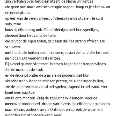
zijn verhalen over het plein ritselt, de kleine winkeltjes
die geen nut, maar wel tot vreugde roepen, koop er je etenswaar
en neem plaats
op een van de vele bankjes, of alleenstaande stoelen. Je kunt
solo, maar
knus bij elkaar mag ook. Zie de kleintjes met hun speeltjes,
slepend door het zand, de tollen
die je voor de ogen tollen, de ballen die het strand afrollen. De
vrouwen
met hun bolle buiken, met mini mensjes aan de hand. Zie het, met
mijn ogen; Dit Veenendaal aan zee.
Bij avond galmen stemmen, kaatsen tegen het strandpaviljoen.
Zie de man met de stok
en de dikke pil onder de arm, zie de jongens met hun
skateboarden, hoor de mensen praten, de zuigelingen huilen,
zie de kinderen moe van al het spelen, slapend in het zand. Hier
komt men naartoe
om te ont-moeten. Zuig de zeelucht in je longen, voer de
meeuwen moddervet, droom van levens die elkaar niet passeren,
maar elkaars paden kruisen. Ontmoet en spreek de waarheid,
woorden zijn al ontoereikend, veel