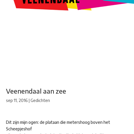
Kunstroute
Cultureel Café
Theater bij de Buren
Beeldend
Veenendaal
Park Klassiek
Gedichten op Muren
Stadsdichtersgilde
Kunstfestival
Cultuurfeest
Agenda
Organisatie en contact
Veenendaal aan zee
sep 11, 2016
|
Gedichten
Dit zijn mijn ogen: de plataan die metershoog boven het
Scheepjeshof