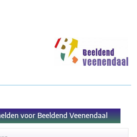
Kunstroute
Cultureel Café
Theater bij de
 en contact
elden voor Beeldend Veenendaal