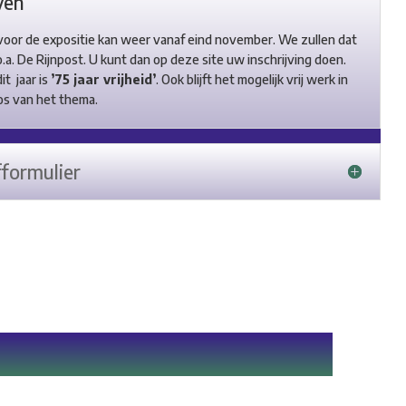
ven
 voor de expositie kan weer vanaf eind november. We zullen dat
.a. De Rijnpost. U kunt dan op deze site uw inschrijving doen.
it jaar is
’75 jaar vrijheid’
. Ook blijft het mogelijk vrij werk in
los van het thema.
fformulier