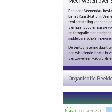
Meer weten over 
Beeldend Veenendaal bestaa
bij het KunstPlatform Veene
tentoonstelling voor beeld
van hun hobby en passie vo
en fotografie met stadgenot
middelbare scholen exposer
De tentoonstelling duurt tw
een wisselende locatie in V
van zowel een vakjury als 
Organisatie Beeld