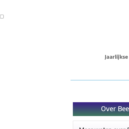
Buren
Beeldend Veenendaal
Park Klassiek
Gedichten op Muren
St
Jaarlijks
Over Be