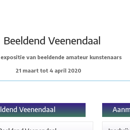
adsdichtersgilde
Kunstfestival
Cultuurfeest
Agenda
Organisatie
Beeldend Veenendaal
e expositie van beeldende amateur kunstenaars
21 maart tot 4 april 2020
eldend Veenendaal
Aanm