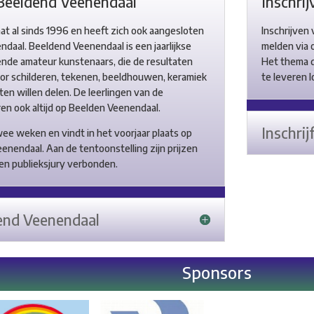
Beeldend Veenendaal
Inschrij
t al sinds 1996 en heeft zich ook aangesloten
Inschrijven
ndaal. Beeldend Veenendaal is een jaarlijkse
melden via o
ende amateur kunstenaars, die de resultaten
Het thema d
or schilderen, tekenen, beeldhouwen, keramiek
te leveren 
en willen delen. De leerlingen van de
en ook altijd op Beelden Veenendaal.
Inschrij
ee weken en vindt in het voorjaar plaats op
eenendaal. Aan de tentoonstelling zijn prijzen
een publieksjury verbonden.
end Veenendaal
Sponsors