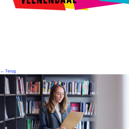
Kunstroute
Cultureel Café
Theater bij de Buren
Beeldend
Veenendaal
Park Klassiek
Gedichten op Muren
Stadsdichtersgilde
Kunstfestival
Cultuurfeest
Agenda
Organisatie en contact
← Terug