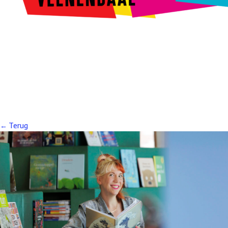
Kunstroute
Cultureel Café
Theater bij de Buren
Beeldend
Veenendaal
Park Klassiek
Gedichten op Muren
Stadsdichtersgilde
Kunstfestival
Cultuurfeest
Agenda
Organisatie en contact
← Terug