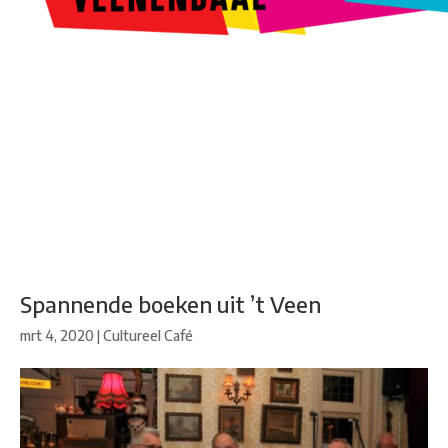
Kunstroute
Cultureel Café
Theater bij de Buren
Beeldend
Veenendaal
Park Klassiek
Gedichten op Muren
Stadsdichtersgilde
Kunstfestival
Cultuurfeest
Agenda
Organisatie en contact
Spannende boeken uit ’t Veen
mrt 4, 2020
|
Cultureel Café