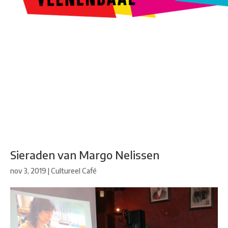
Kunstroute
Cultureel Café
Theater bij de Buren
Beeldend
Veenendaal
Park Klassiek
Gedichten op Muren
Stadsdichtersgilde
Kunstfestival
Cultuurfeest
Agenda
Organisatie en contact
Sieraden van Margo Nelissen
nov 3, 2019
|
Cultureel Café