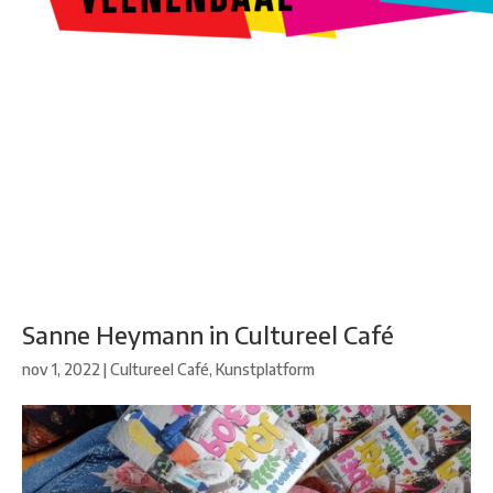
Kunstroute
Cultureel Café
Theater bij de Buren
Beeldend
Veenendaal
Park Klassiek
Gedichten op Muren
Stadsdichtersgilde
Kunstfestival
Cultuurfeest
Agenda
Organisatie en contact
Sanne Heymann in Cultureel Café
nov 1, 2022
|
Cultureel Café
,
Kunstplatform