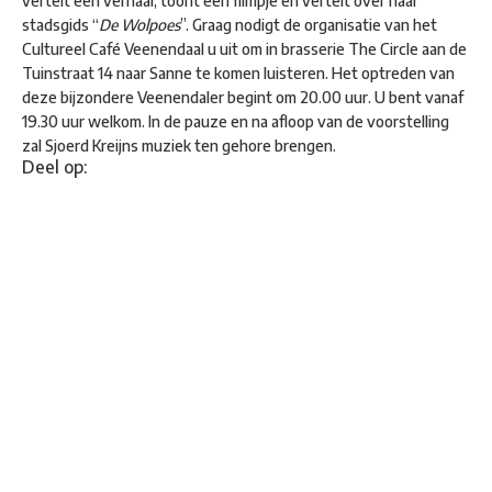
vertelt een verhaal, toont een filmpje en vertelt over haar
stadsgids “
De Wolpoes
”. Graag nodigt de organisatie van het
Cultureel Café Veenendaal u uit om in brasserie The Circle aan de
Tuinstraat 14 naar Sanne te komen luisteren. Het optreden van
deze bijzondere Veenendaler begint om 20.00 uur. U bent vanaf
19.30 uur welkom. In de pauze en na afloop van de voorstelling
zal Sjoerd Kreijns muziek ten gehore brengen.
Deel op: