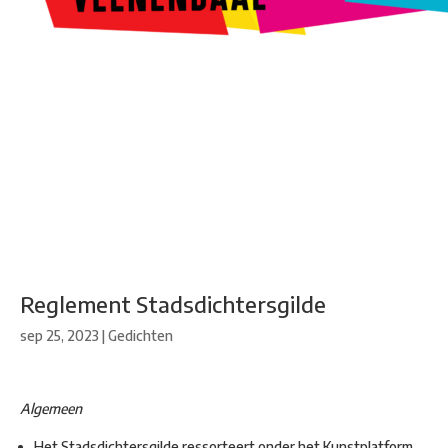
Kunstroute
Cultureel Café
Theater bij de Buren
Beeldend
Veenendaal
Park Klassiek
Gedichten op Muren
Stadsdichtersgilde
Kunstfestival
Cultuurfeest
Agenda
Organisatie en contact
Reglement Stadsdichtersgilde
sep 25, 2023
|
Gedichten
Algemeen
Het Stadsdichtersgilde ressorteert onder het Kunstplatform