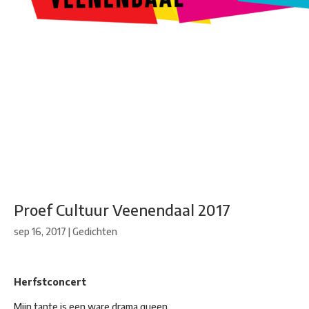
Kunstroute
Cultureel Café
Theater bij de Buren
Beeldend
Veenendaal
Park Klassiek
Gedichten op Muren
Stadsdichtersgilde
Kunstfestival
Cultuurfeest
Agenda
Organisatie en contact
Proef Cultuur Veenendaal 2017
sep 16, 2017
|
Gedichten
Herfstconcert
Mijn tante is een ware drama queen