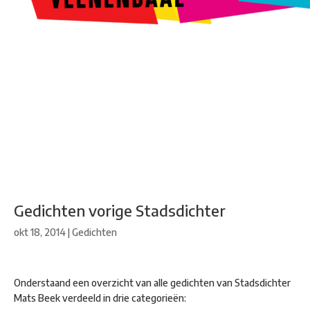
Kunstroute
Cultureel Café
Theater bij de Buren
Beeldend
Veenendaal
Park Klassiek
Gedichten op Muren
Stadsdichtersgilde
Kunstfestival
Cultuurfeest
Agenda
Organisatie en contact
Gedichten vorige Stadsdichter
okt 18, 2014
|
Gedichten
Onderstaand een overzicht van alle gedichten van Stadsdichter
Mats Beek verdeeld in drie categorieën: