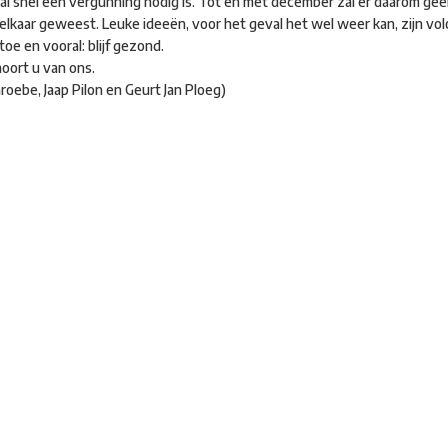
 al snel een vergunning nodig is. Tot en met december zal er daarom geen
 elkaar geweest. Leuke ideeën, voor het geval het wel weer kan, zijn vo
e en vooral: blijf gezond.
oort u van ons.
roebe, Jaap Pilon en Geurt Jan Ploeg)