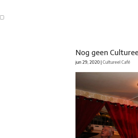
Buren
Beeldend Veenendaal
Park Klassiek
Gedichten op Muren
St
Nog geen Culturee
jun 29, 2020
|
Cultureel Café