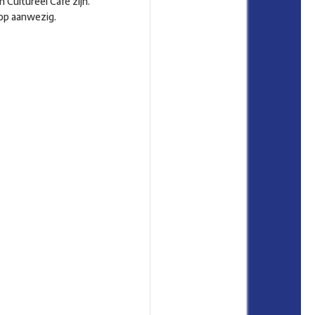
 Cultureel Café zijn.
lop aanwezig.