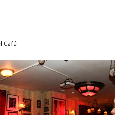
adsdichtersgilde
Kunstfestival
Cultuurfeest
Agenda
Organisatie
l Café