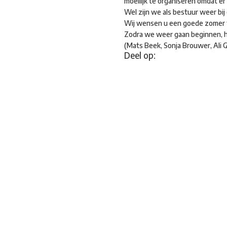
moeilijk te organiseren omdat er
Wel zijn we als bestuur weer bij
Wij wensen u een goede zomer to
Zodra we weer gaan beginnen, h
(Mats Beek, Sonja Brouwer, Ali G
Deel op: