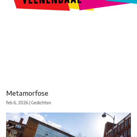
Kunstroute
Cultureel Café
Theater bij de Buren
Beeldend
Veenendaal
Park Klassiek
Gedichten op Muren
Stadsdichtersgilde
Kunstfestival
Cultuurfeest
Agenda
Organisatie en contact
Metamorfose
feb 6, 2026
|
Gedichten