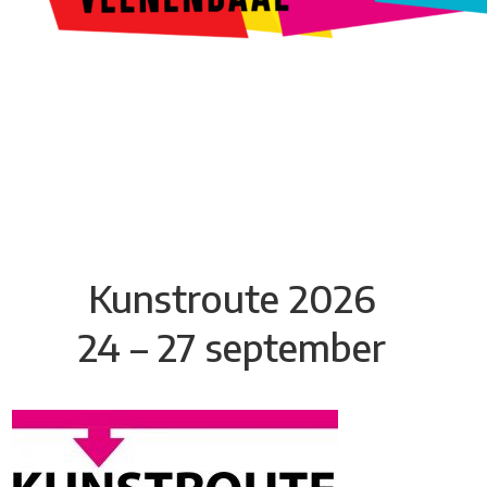
Kunstroute
Cultureel Café
Theater bij de Buren
Beeldend
Veenendaal
Park Klassiek
Gedichten op Muren
Stadsdichtersgilde
Kunstfestival
Cultuurfeest
Agenda
Organisatie en contact
Kunstroute 2026
24 – 27 september