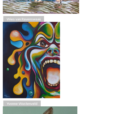
Wies van Ravenswaaij
Yvonne Wustenveld