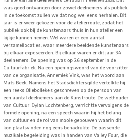
ruimte van alle deelnemers centraal in Veenendaal. Dat
was goed ontvangen door zowel deelnemers als publiek.
In de toekomst zullen we dat nog wel eens herhalen. Dit
jaar is er weer gekozen voor de atelierroute, zodat het
publiek ook bij de kunstenaars thuis in hun atelier een
kijkje kunnen nemen. Wel waren er een aantal
verzamellocaties, waar meerdere beeldende kunstenaars
bij elkaar exposeerden. Bij elkaar waren er dit jaar 34
deelnemers. De opening was op 26 september in de
Cultuurfabriek. Na een openingswoord van de voorzitter
van de organisatie, Annemiek Vink, was het woord aan
Mats Beek. Namens het Stadsdichtersgilde vertolkte hij
een reeks Ollebolleke’s geschreven op de persoon van
een aantal deelnemers aan de Kunstroute. De wethouder
van Cultuur, Dylan Lochtenberg, verrichtte vervolgens de
formele opening, na een speech waarin hij het belang
van cultuur en de rol van mooie gebouwen waarin dit
kon plaatsvinden nog eens benadrukte. De passende
muzikale begeleiding was in handen van Valley Four, die