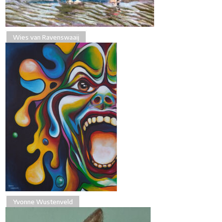
Wies van Ravenswaaij
Yvonne Wustenveld