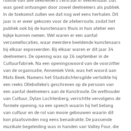
ruimte van alle deelnemers centraal in Veenendaal. Dat
was goed ontvangen door zowel deelnemers als publiek.
In de toekomst zullen we dat nog wel eens herhalen. Dit
jaar is er weer gekozen voor de atelierroute, zodat het
publiek ook bij de kunstenaars thuis in hun atelier een
kijkje kunnen nemen. Wel waren er een aantal
verzamellocaties, waar meerdere beeldende kunstenaars
bij elkaar exposeerden. Bij elkaar waren er dit jaar 34
deelnemers. De opening was op 26 september in de
Cultuurfabriek. Na een openingswoord van de voorzitter
van de organisatie, Annemiek Vink, was het woord aan
Mats Beek. Namens het Stadsdichtersgilde vertolkte hij
een reeks Ollebolleke’s geschreven op de persoon van
een aantal deelnemers aan de Kunstroute. De wethouder
van Cultuur, Dylan Lochtenberg, verrichtte vervolgens de
formele opening, na een speech waarin hij het belang
van cultuur en de rol van mooie gebouwen waarin dit
kon plaatsvinden nog eens benadrukte. De passende
muzikale begeleiding was in handen van Valley Four, die