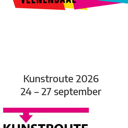
Kunstroute
Cultureel Café
Theater bij de Buren
Beeldend
Veenendaal
Park Klassiek
Gedichten op Muren
Stadsdichtersgilde
Kunstfestival
Cultuurfeest
Agenda
Organisatie en contact
Kunstroute 2026
24 – 27 september