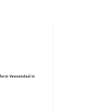
Kunstroute
Cultureel Café
Theater bij de
 en contact
tform Veenendaal in