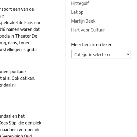
Hittegolf
r soort een van de
Let op
lse
Martijn Beek
 spektakel de kans om
 2016 namen waren dat
Hart voor Cultuur
 podia in Theater De
ng, dans, toneel,
Meer berichten lezen
stellingen is gratis.
Meer
berichten
lezen
ioneel podium?
al is. Ook dat kan.
ndaal.nl
endaal en het
es Stip, die een plek
et naar hem vernoemde
he Vereniging Oud