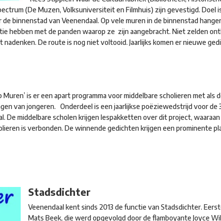
ctrum (De Muzen, Volksuniversiteit en Filmhuis) zijn gevestigd. Doel i
r de binnenstad van Veenendaal. Op vele muren in de binnenstad hangen –
ctie hebben met de panden waarop ze zijn aangebracht. Niet zelden on
t nadenken. De route is nog niet voltooid. Jaarlijks komen er nieuwe gedi
p Muren’ is er een apart programma voor middelbare scholieren met als d
en van jongeren. Onderdeel is een jaarlijkse poëziewedstrijd voor de 
l. De middelbare scholen krijgen lespakketten over dit project, waaraan
lieren is verbonden. De winnende gedichten krijgen een prominente pla
Stadsdichter
Veenendaal kent sinds 2013 de functie van Stadsdichter. Eers
Mats Beek, die werd opgevolgd door de flamboyante Joyce Wi