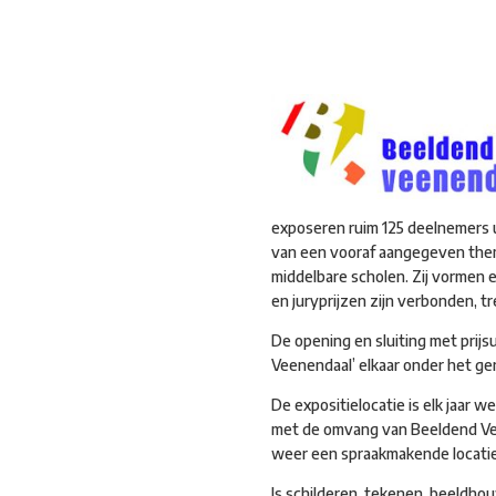
exposeren ruim 125 deelnemers 
van een vooraf aangegeven them
middelbare scholen. Zij vormen 
en juryprijzen zijn verbonden, 
De opening en sluiting met prij
Veenendaal’ elkaar onder het ge
De expositielocatie is elk jaar 
met de omvang van Beeldend Veen
weer een spraakmakende locatie 
Is schilderen, tekenen, beeldhou