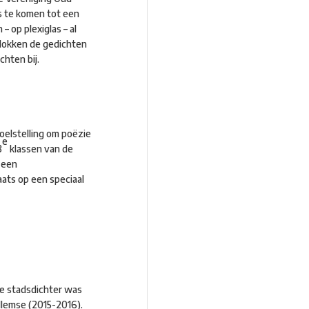
s te komen tot een
 op plexiglas – al
tlokken de gedichten
chten bij.
oelstelling om poëzie
e
3
klassen van de
 een
ats op een speciaal
te stadsdichter was
llemse (2015-2016).