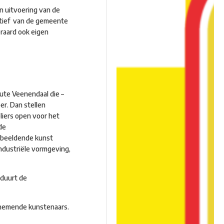
n uitvoering van de
iatief van de gemeente
raard ook eigen
oute Veenendaal die –
er. Dan stellen
liers open voor het
de
e beeldende kunst
industriële vormgeving,
 duurt de
lnemende kunstenaars.