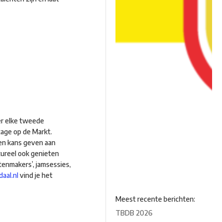
er elke tweede
age op de Markt.
en kans geven aan
ltureel ook genieten
tenmakers’, jamsessies,
aal.nl
vind je het
Meest recente berichten:
TBDB 2026