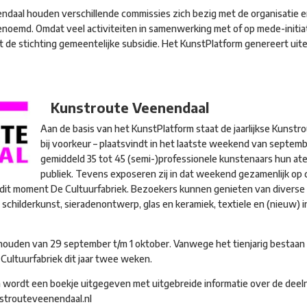
daal houden verschillende commissies zich bezig met de organisatie e
 genoemd. Omdat veel activiteiten in samenwerking met of op mede-init
de stichting gemeentelijke subsidie. Het KunstPlatform genereert uite
Kunstroute Veenendaal
Aan de basis van het KunstPlatform staat de jaarlijkse Kunstr
bij voorkeur – plaatsvindt in het laatste weekend van septemb
gemiddeld 35 tot 45 (semi-)professionele kunstenaars hun ate
publiek. Tevens exposeren zij in dat weekend gezamenlijk op 
p dit moment De Cultuurfabriek. Bezoekers kunnen genieten van divers
 schilderkunst, sieradenontwerp, glas en keramiek, textiele en (nieuw) 
houden van 29 september t/m 1 oktober. Vanwege het tienjarig bestaan
Cultuurfabriek dit jaar twee weken.
um wordt een boekje uitgegeven met uitgebreide informatie over de dee
strouteveenendaal.nl