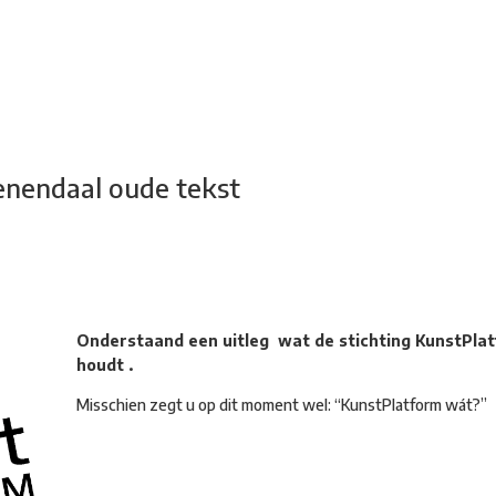
adsdichtersgilde
Kunstfestival
Cultuurfeest
Agenda
Organisatie
enendaal oude tekst
Onderstaand een uitleg wat de stichting KunstPla
houdt .
Misschien zegt u op dit moment wel: “KunstPlatform wát?”