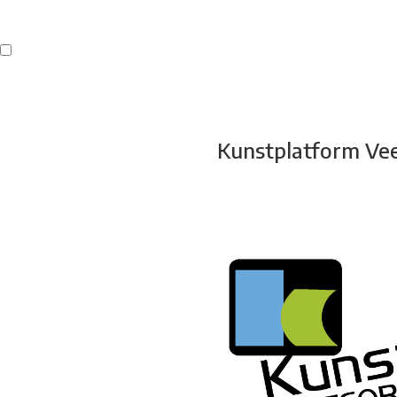
Buren
Beeldend Veenendaal
Park Klassiek
Gedichten op Muren
St
Kunstplatform Ve