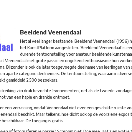
Beeldend Veenendaal
Het al veel langer bestaande ‘Beeldend Veenendaal’ (1996) he
het KunstPlatform aangesloten. ‘Beeldend Veenendaal’ is 
durende tentoonstelling voor amateur beeldende kunstenaa
uit Veenendaal met grote passie en ongekend enthousiasme hun werke
a. Bijzonder is ook de later toegevoegde deelname van leerlingen van
een aparte categorie deelnemers. De tentoonstelling, waaraan in divers
trekt gemiddeld 2.500 bezoekers.
suitreiking zijn druk bezochte ‘evenementen’, net als de tweede zondag
not van een hapje en drankje ontmoet.
weer een verrassing, omdat Veenendaal niet over een geschikte ruimte vo
endaal beschikt. Maar telkens, hoe dicht ook op de voorziene expositi
beschikbaar. De toegang is gratis.
wen of fotograferen je passie? Schroom niet. Doe mee, laat zien wat je t