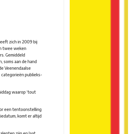
eft zich in 2009 bij
een twee weken
rs. Gemiddeld
n, soms aan de hand
 de Veenendaalse
e categorieën publieks-
middag waarop ‘tout
or een tentoonstelling
edatum, komt er altijd
alenten zijn en laat