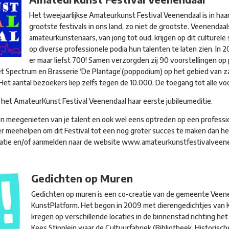
Het tweejaarlijkse Amateurkunst Festival Veenendaal is in haa
grootste festivals in ons land, zo niet de grootste. Veenendaa
amateurkunstenaars, van jong tot oud, krijgen op dit culturele
op diverse professionele podia hun talenten te laten zien. In
er maar liefst 700! Samen verzorgden zij 90 voorstellingen op
et Spectrum en Brasserie ‘De Plantage’(poppodium) op het gebied van za
 Het aantal bezoekers liep zelfs tegen de 10.000. De toegang tot alle voor
t het AmateurKunst Festival Veenendaal haar eerste jubileumeditie.
ten meegenieten van je talent en ook wel eens optreden op een profess
iger meehelpen om dit Festival tot een nog groter succes te maken dan het 
rmatie en/of aanmelden naar de website www.amateurkunstfestivalveene
Gedichten op Muren
Gedichten op muren is een co-creatie van de gemeente Veen
KunstPlatform. Het begon in 2009 met dierengedichtjes van Ke
kregen op verschillende locaties in de binnenstad richting h
Kees Stipplein waar de Cultuurfabriek (Bibliotheek, Historisc