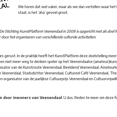
We horen dat wel vaker, maar als we dan vertellen waar het
staat, is het ‘aha’ gevoel groot.
De Stichting KunstPlatform Veenendaal in 2008
is
opgericht met als doel 
door het organiseren van verschillende culturele activiteiten.
es gerust. In de praktijk heeft het KunstPlatform deze doelstelling me
tot een niet meer weg te denken speler op het Veenendaalse (amateur)kuns
anisator van de Kunstroute Veenendaal, Beeldend Veenendaal, Amateurk
Veenendaal, Stadsdichter Veenendaal, Cultureel Café Veenendaal, Thea
 organisator van de jaarlijkse Cultuurprijs Veenendaal en Cultuurvrijwil
 en door inwoners van Veenendaal
. U dus. Reden te meer om deze fo