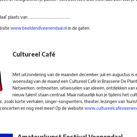
endaal’ plaats van ……………………………….
ebsite
www.beeldendveenendaal.nl
in de gaten.
Cultureel Ca
fé
Met uitzondering van de maanden december, juli en augustus is 
woensdag van de maand een Cultureel Café in Brasserie De Plant
Netwerken, ontmoeten, uitwisselen van ideeën, ontdekken van 
nieuw talent staan centraal. Maar natuurlijk kun je tijdens het cu
r, zoals korte verhalen, singer-songwriters, theater, lezingen van ‘kuns
niconcerten en nog veel meer! Op de website
www.cultureelcafeveenend
Amateurkunst Festival Veenendaal