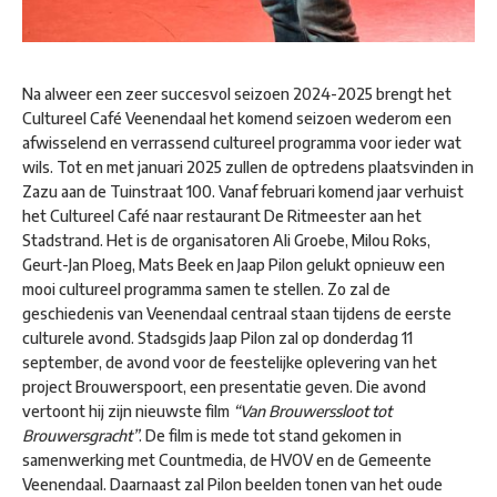
Na alweer een zeer succesvol seizoen 2024-2025 brengt het
Cultureel Café Veenendaal het komend seizoen wederom een
afwisselend en verrassend cultureel programma voor ieder wat
wils. Tot en met januari 2025 zullen de optredens plaatsvinden in
Zazu aan de Tuinstraat 100. Vanaf februari komend jaar verhuist
het Cultureel Café naar restaurant De Ritmeester aan het
Stadstrand. Het is de organisatoren Ali Groebe, Milou Roks,
Geurt-Jan Ploeg, Mats Beek en Jaap Pilon gelukt opnieuw een
mooi cultureel programma samen te stellen. Zo zal de
geschiedenis van Veenendaal centraal staan tijdens de eerste
culturele avond. Stadsgids Jaap Pilon zal op donderdag 11
september, de avond voor de feestelijke oplevering van het
project Brouwerspoort, een presentatie geven. Die avond
vertoont hij zijn nieuwste film
“Van Brouwerssloot tot
Brouwersgracht”
. De film is mede tot stand gekomen in
samenwerking met Countmedia, de HVOV en de Gemeente
Veenendaal. Daarnaast zal Pilon beelden tonen van het oude