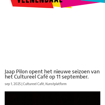
Kunstroute
Cultureel Café
Theater bij de Buren
Beeldend
Veenendaal
Park Klassiek
Gedichten op Muren
Stadsdichtersgilde
Kunstfestival
Cultuurfeest
Agenda
Organisatie en contact
Jaap Pilon opent het nieuwe seizoen van
het Cultureel Café op 11 september.
sep 1, 2025
|
Cultureel Café
,
Kunstplatform