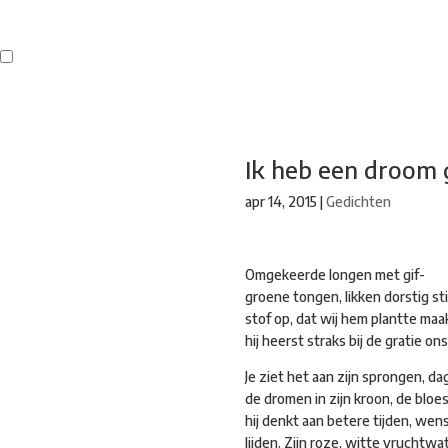
Buren
Beeldend Veenendaal
Park Klassiek
Gedichten op Muren
St
Ik heb een droom 
apr 14, 2015
|
Gedichten
Omgekeerde longen met gif-
groene tongen, likken dorstig st
stof op, dat wij hem plantte maak
hij heerst straks bij de gratie ons
Je ziet het aan zijn sprongen, da
de dromen in zijn kroon, de bloe
hij denkt aan betere tijden, wens
lijden. Zijn roze, witte vruchtw