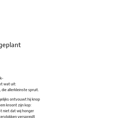
adsdichtersgilde
Kunstfestival
Cultuurfeest
Agenda
Organisatie
geplant
ik-
t wat uit:
, die allerkleinste spruit.
gelijks ontvouwt hij knop
sem kroont zijn kop:
t niet dat wij honger
atervlokken verspreidt